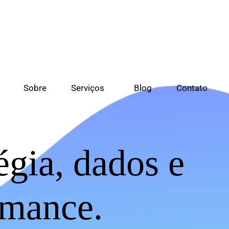
Sobre
Serviços
Blog
Contato
égia, dados e
rmance.